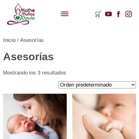
Inicio
/ Asesorías
ementos
Asesorías
rito
Mostrando los 3 resultados
mpras:
y
ductos
rito.