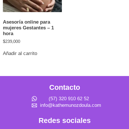
de
producto
Asesoría online para
mujeres Gestantes – 1
hora
$
239,000
Añadir al carrito
Contacto
(57) 320 910 62 52
info@kathemunozdoula.com
Redes sociales