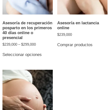
Asesoría de recuperación
Asesoría en lactancia
posparto en los primeros
online
40 días online o
$
239,000
presencial
$
239,000
–
$
299,000
Comprar productos
Este
Seleccionar opciones
producto
tiene
múltiples
variantes.
Las
opciones
se
pueden
elegir
en
la
página