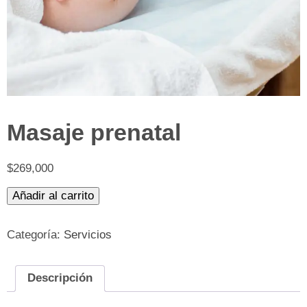
Masaje prenatal
$
269,000
Masaje
Añadir al carrito
prenatal
cantidad
Categoría:
Servicios
Descripción