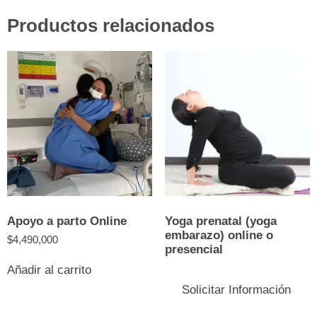
Productos relacionados
Apoyo a parto Online
Yoga prenatal (yoga
embarazo) online o
$
4,490,000
presencial
E
Añadir al carrito
p
Solicitar Información
ti
m