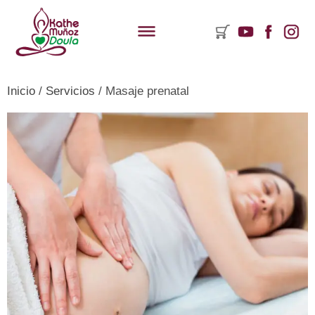
Inicio
/
Servicios
/ Masaje prenatal
ementos
rito
mpras:
y
ductos
rito.