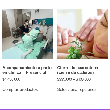
v
L
o
s
p
el
e
la
p
d
p
Acompañamiento a parto
Cierre de cuarentena
en clínica – Presencial
(cierre de caderas)
$
4,490,000
$
339,000
–
$
409,000
Este
Comprar productos
Seleccionar opciones
produc
tiene
múltipl
variant
Las