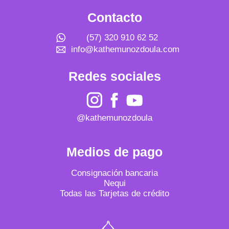
opcion
Contacto
se
pueden
(57) 320 910 62 52
elegir
info@kathemunozdoula.com
en
la
página
Redes sociales
de
produc
@kathemunozdoula
Medios de pago
Consignación bancaria
Nequi
Todas las Tarjetas de crédito