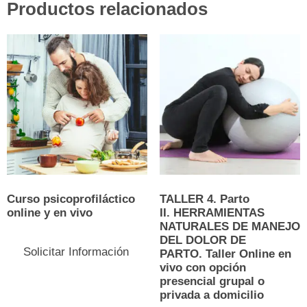
Productos relacionados
Curso psicoprofiláctico
TALLER 4. Parto
online y en vivo
II. HERRAMIENTAS
NATURALES DE MANEJO
Este
DEL DOLOR DE
producto
Solicitar Información
PARTO. Taller Online en
tiene
vivo con opción
múltiples
presencial grupal o
variantes.
privada a domicilio
Las