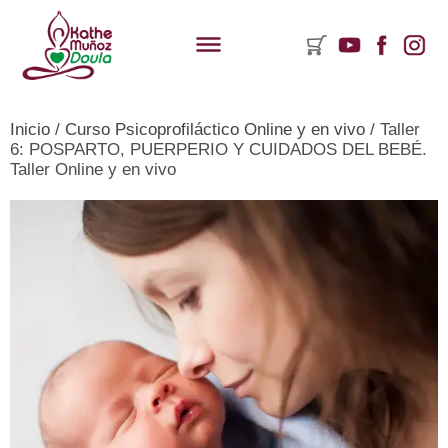
Inicio
/
Curso Psicoprofiláctico Online y en vivo
/ Taller
ementos
6: POSPARTO, PUERPERIO Y CUIDADOS DEL BEBÉ.
Taller Online y en vivo
rito
mpras:
y
ductos
rito.