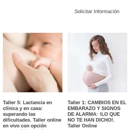
opciones
E
se
p
Solicitar Información
pueden
ti
elegir
m
en
v
la
L
página
o
de
s
producto
p
el
e
la
p
d
p
Taller 5: Lactancia en
Taller 1: CAMBIOS EN EL
clínica y en casa:
EMBARAZO Y SIGNOS
superando las
DE ALARMA: !LO QUE
dificultades. Taller online
NO TE HAN DICHO!.
en vivo con opción
Taller Online