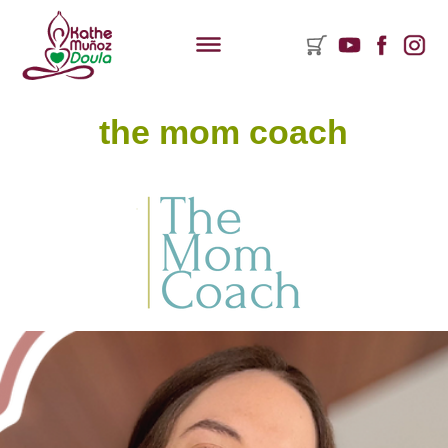
the mom coach
ementos
rito
mpras:
y
ductos
rito.