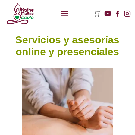
Servicios y asesorías
ementos
online y presenciales
rito
mpras:
y
ductos
rito.